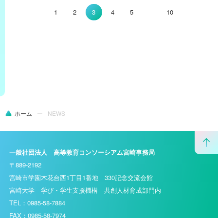
1
2
3
4
5
10
ホーム
NEWS
一般社団法人 高等教育コンソーシアム宮崎事務局
〒889-2192
宮崎市学園木花台西1丁目1番地 330記念交流会館
宮崎大学 学び・学生支援機構 共創人材育成部門内
TEL：0985-58-7884
FAX：0985-58-7974