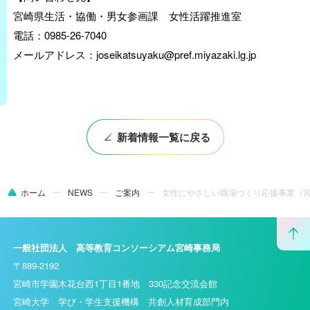
宮崎県生活・協働・男女参画課 女性活躍推進室
電話：0985-26-7040
メールアドレス：joseikatsuyaku@pref.miyazaki.lg.jp
新着情報一覧に戻る
ホーム
NEWS
ご案内
女性にやさしい職場づくり応援事業（
一般社団法人 高等教育コンソーシアム宮崎事務局
〒889-2192
宮崎市学園木花台西1丁目1番地 330記念交流会館
宮崎大学 学び・学生支援機構 共創人材育成部門内